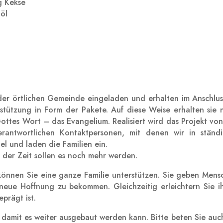
g Kekse
öl
der örtlichen Gemeinde eingeladen und erhalten im Anschlus
tützung in Form der Pakete. Auf diese Weise erhalten sie n
Gottes Wort – das Evangelium. Realisiert wird das Projekt vo
erantwortlichen Kontaktpersonen, mit denen wir in ständ
l und laden die Familien ein.
t der Zeit sollen es noch mehr werden.
önnen Sie eine ganze Familie unterstützen. Sie geben Mens
neue Hoffnung zu bekommen. Gleichzeitig erleichtern Sie i
prägt ist.
n, damit es weiter ausgebaut werden kann. Bitte beten Sie auc