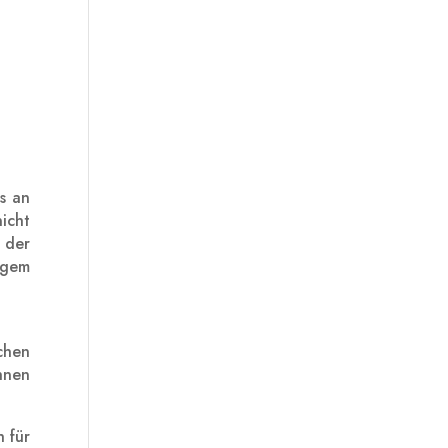
s an
icht
n der
igem
chen
hnen
h für