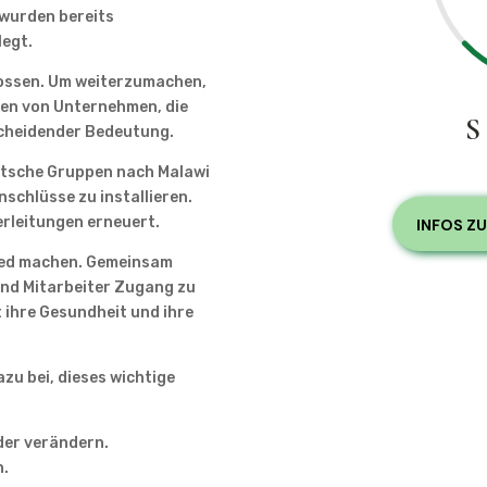
 wurden bereits
legt.
lossen. Um weiterzumachen,
lien von Unternehmen, die
scheidender Bedeutung.
utsche Gruppen nach Malawi
nschlüsse zu installieren.
erleitungen erneuert.
INFOS Z
ied machen. Gemeinsam
 und Mitarbeiter Zugang zu
ihre Gesundheit und ihre
azu bei, dieses wichtige
der verändern.
n.